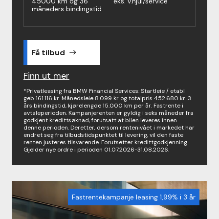
45000 km og 36
eks. v.hjul/service
måneders bindingstid
Få tilbud
east
Finn ut mer
*Privatleasing fra BMW Financial Services: Startleie / etabl
geb 161.116 kr. Månedsleie 8.099 kr og totalpris 452.680 kr. 3
års bindingstid, kjørelengde 15.000 km per år. Fastrente i
avtaleperioden. Kampanjerenten er gyldig i seks måneder fra
godkjent kredittsøknad, forutsatt at bilen leveres innen
denne perioden. Deretter, dersom rentenivået i markedet har
endret seg fra tilbudstidspunktet til levering, vil den faste
renten justeres tilsvarende. Forutsetter kredittgodkjenning.
Gjelder nye ordre i perioden 01.07.2026-31.08.2026.
Fastrentekampanje leasing 1,99% i 3 år