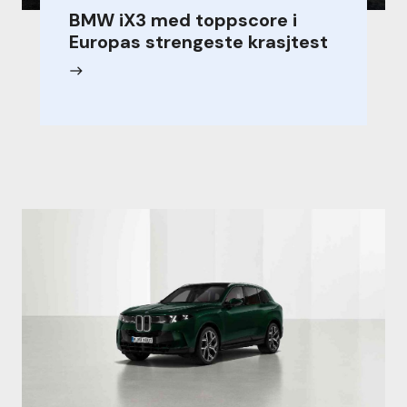
BMW iX3 med toppscore i
Europas strengeste krasjtest
east