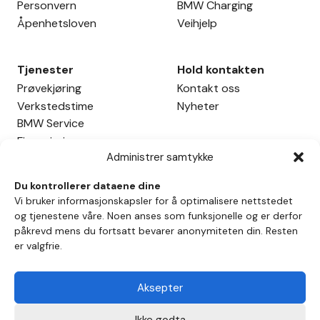
Personvern
BMW Charging
Åpenhetsloven
Veihjelp
Tjenester
Hold kontakten
Prøvekjøring
Kontakt oss
Verkstedstime
Nyheter
BMW Service
Finansiering
Administrer samtykke
Leasing
Firmabil
Du kontrollerer dataene dine
Innbyttebil
Vi bruker informasjonskapsler for å optimalisere nettstedet
og tjenestene våre. Noen anses som funksjonelle og er derfor
påkrevd mens du fortsatt bevarer anonymiteten din. Resten
Påmelding nyhetsbrev
er valgfrie.
Påmelding
east
Aksepter
Ikke godta