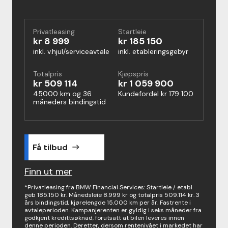
Privatleasing
Startleie
kr 8 999
kr 185 150
inkl. v.hjul/serviceavtale
inkl. etableringsgebyr
Totalpris
Kjøpspris
kr 509 114
kr 1 059 900
45000 km og 36
Kundefordel kr 179 100
måneders bindingstid
Få tilbud
east
Finn ut mer
*Privatleasing fra BMW Financial Services: Startleie / etabl
geb 185.150 kr. Månedsleie 8.999 kr og totalpris 509.114 kr. 3
års bindingstid, kjørelengde 15.000 km per år. Fastrente i
avtaleperioden. Kampanjerenten er gyldig i seks måneder fra
godkjent kredittsøknad, forutsatt at bilen leveres innen
denne perioden. Deretter, dersom rentenivået i markedet har