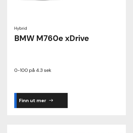
Hybrid
BMW M760e xDrive
0-100 på 4.3 sek
Finn ut mer
east