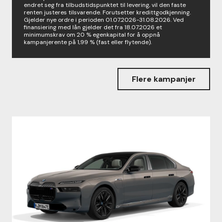
endret seg fra tilbudstidspunktet til levering, vil den faste
renten justeres tilsvarende. Forutsetter kredittgodkjenning.
Gjelder nye ordre i perioden 01.07.2026-31.08.2026. Ved
finansiering med lån gjelder det fra 18.07.2026 et
minimumskrav om 20 % egenkapital for å oppnå
kampanjerente på 1,99 % (fast eller flytende).
Flere kampanjer