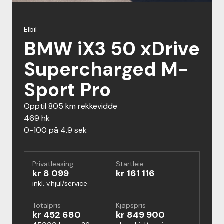
Elbil
BMW iX3 50 xDrive
Supercharged M-
Sport Pro
opptil 805 km rekkevidde
469 hk
0-100 på 4.9 sek
Privatleasing
Startleie
kr 8 099
kr 161 116
inkl. v.hjul/service
Totalpris
Kjøpspris
kr 452 680
kr 849 900