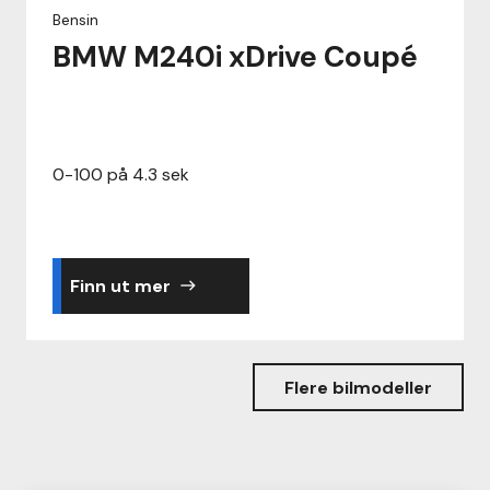
Bensin
BMW M240i xDrive Coupé
0-100 på 4.3 sek
Finn ut mer
east
Flere bilmodeller