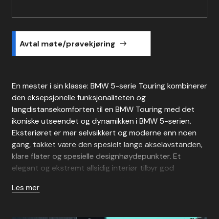
Avtal møte/prøvekjøring
east
En mester i sin klasse: BMW 5-serie Touring kombinerer
den eksepsjonelle funksjonaliteten og
langdistansekomforten til en BMW Touring med det
ikoniske utseendet og dynamikken i BMW 5-serien.
Eksteriøret er mer selvsikkert og moderne enn noen
gang, takket være den spesielt lange akselavstanden,
klare flater og spesielle designhøydepunkter. Et
elegant og ekstremt allsidig interiør tilbyr god
lagringsplass takket være det fleksible
Les mer
bagasjerommet. I kombinasjon med imponerende
kjøredynamikk og innovativ teknologi, setter BMW 5-
serie Touring en ny målestokk for komfort og