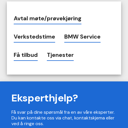
Avtal møte/prøvekjøring
Verkstedstime
BMW Service
Få tilbud
Tjenester
Eksperthjelp?
Få svar på dine spørsmål fra en av våre eksperter.
Du kan kontakte oss via chat, kontaktskjema eller
ved å ringe oss.