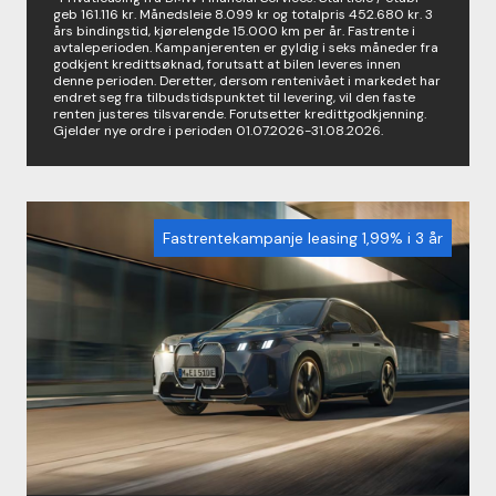
geb 161.116 kr. Månedsleie 8.099 kr og totalpris 452.680 kr. 3
års bindingstid, kjørelengde 15.000 km per år. Fastrente i
avtaleperioden. Kampanjerenten er gyldig i seks måneder fra
godkjent kredittsøknad, forutsatt at bilen leveres innen
denne perioden. Deretter, dersom rentenivået i markedet har
endret seg fra tilbudstidspunktet til levering, vil den faste
renten justeres tilsvarende. Forutsetter kredittgodkjenning.
Gjelder nye ordre i perioden 01.07.2026-31.08.2026.
Fastrentekampanje leasing 1,99% i 3 år