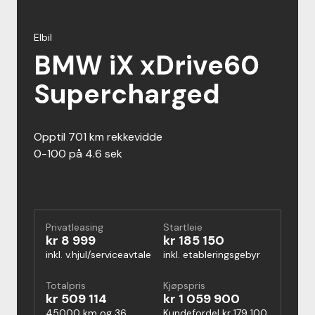
Elbil
BMW iX xDrive60
Supercharged
opptil 701 km rekkevidde
0-100 på 4.6 sek
Privatleasing
Startleie
kr 8 999
kr 185 150
inkl. v.hjul/serviceavtale
inkl. etableringsgebyr
Totalpris
Kjøpspris
kr 509 114
kr 1 059 900
45000 km og 36
Kundefordel kr 179 100