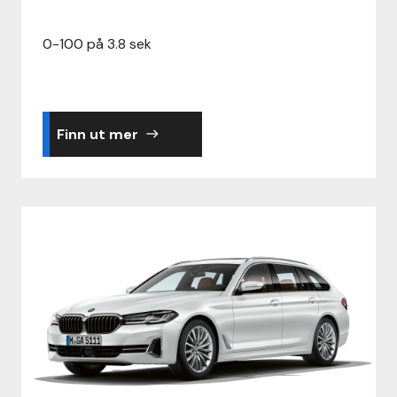
0-100 på 3.8 sek
Finn ut mer
east