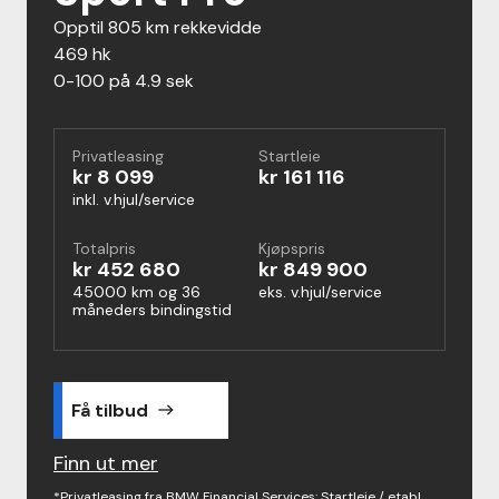
opptil 805 km rekkevidde
469 hk
0-100 på 4.9 sek
Privatleasing
Startleie
kr 8 099
kr 161 116
inkl. v.hjul/service
Totalpris
Kjøpspris
kr 452 680
kr 849 900
45000 km og 36
eks. v.hjul/service
måneders bindingstid
Få tilbud
east
Finn ut mer
*Privatleasing fra BMW Financial Services: Startleie / etabl