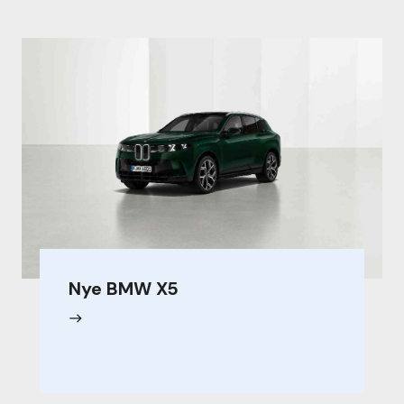
Nye BMW X5
east