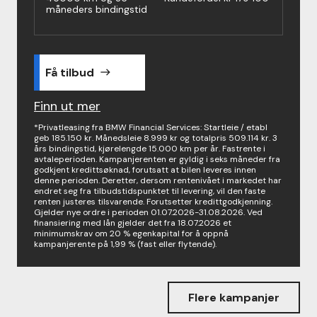
måneders bindingstid
Få tilbud
east
Finn ut mer
*Privatleasing fra BMW Financial Services: Startleie / etabl
geb 185.150 kr. Månedsleie 8.999 kr og totalpris 509.114 kr. 3
års bindingstid, kjørelengde 15.000 km per år. Fastrente i
avtaleperioden. Kampanjerenten er gyldig i seks måneder fra
godkjent kredittsøknad, forutsatt at bilen leveres innen
denne perioden. Deretter, dersom rentenivået i markedet har
endret seg fra tilbudstidspunktet til levering, vil den faste
renten justeres tilsvarende. Forutsetter kredittgodkjenning.
Gjelder nye ordre i perioden 01.07.2026-31.08.2026. Ved
finansiering med lån gjelder det fra 18.07.2026 et
minimumskrav om 20 % egenkapital for å oppnå
kampanjerente på 1,99 % (fast eller flytende).
Flere kampanjer