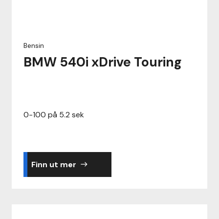
Bensin
BMW 540i xDrive Touring
0-100 på 5.2 sek
Finn ut mer
east