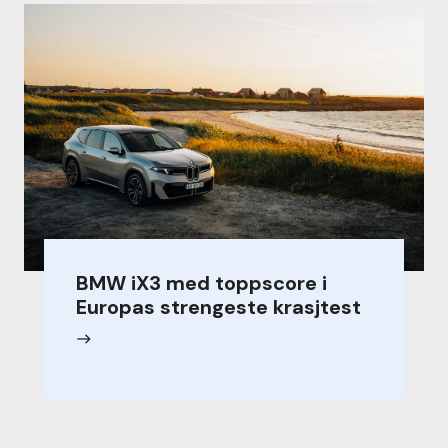
BMW iX3 med toppscore i
Europas strengeste krasjtest
east