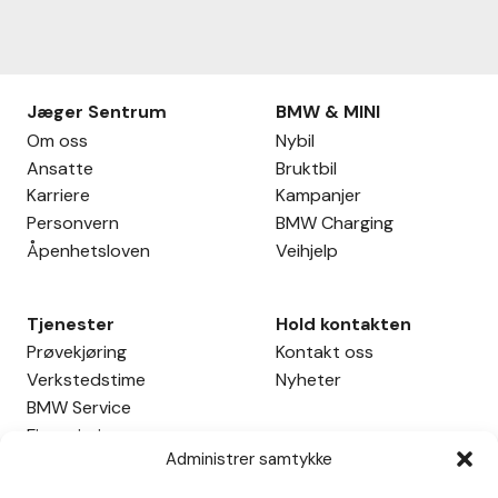
Jæger Sentrum
BMW & MINI
Om oss
Nybil
Ansatte
Bruktbil
Karriere
Kampanjer
Personvern
BMW Charging
Åpenhetsloven
Veihjelp
Tjenester
Hold kontakten
Prøvekjøring
Kontakt oss
Verkstedstime
Nyheter
BMW Service
Finansiering
Administrer samtykke
Leasing
Firmabil