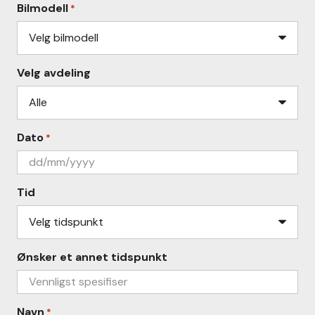
Bilmodell
*
Velg avdeling
Dato
*
DD
slash
Tid
MM
slash
YYYY
Ønsker et annet tidspunkt
Navn
*