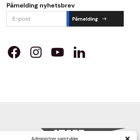
Påmelding nyhetsbrev
Påmelding
east
Administrer samtykke