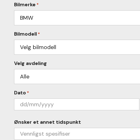
Bilmerke
*
Bilmodell
*
Velg avdeling
Dato
*
DD
slash
MM
Ønsker et annet tidspunkt
slash
YYYY